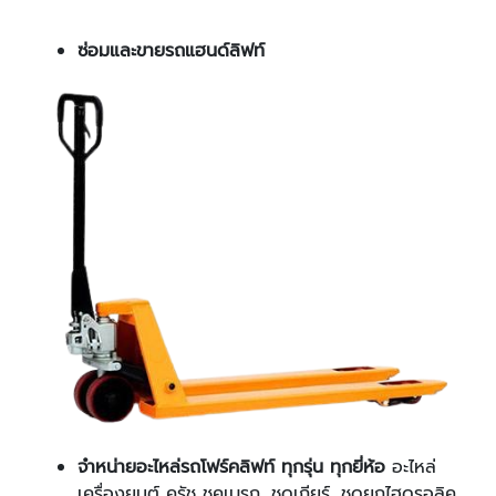
ซ่อมและขายรถแฮนด์ลิฟท์
จำหน่ายอะไหล่รถโฟร์คลิฟท์ ทุกรุ่น ทุกยี่ห้อ
อะไหล่
เครื่องยนต์ ครัช ชุคเบรก, ชุดเกียร์, ชุดยกไฮดรอลิค,