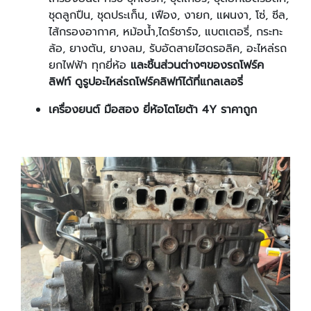
ชุดลูกปืน, ชุดประเก็น, เฟือง, งายก, แผนงา, โซ่, ซีล,
ไส้กรองอากาศ, หม้อน้ำ,ไดร์ชาร์จ, แบตเตอรี่, กระทะ
ล้อ, ยางตัน, ยางลม, รับอัดสายไฮดรอลิค, อะไหล่รถ
ยกไฟฟ้า ทุกยี่ห้อ
และชิ้นส่วนต่างๆของรถโฟร์ค
ลิฟท์
ดูรูปอะไหล่รถโฟร์คลิฟท์ได้ที่แกลเลอรี่
เครื่องยนต์ มือสอง ยี่ห้อโตโยต้า 4Y ราคาถูก